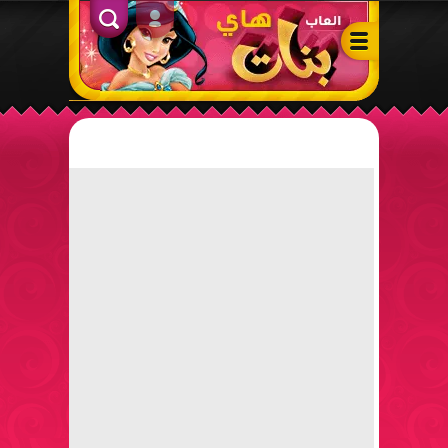
ألعاب بنات هاي – أفضل ألعاب تلبيس، مكياج، طبخ وأنشطة ممتعة لل
الدخول