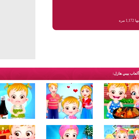
1,1 مره
ألعاب بيبي هازل: