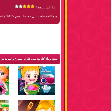
ما رأيك باللعبة ؟
هذه اللعبة حاذت علي 2 صوتا
التقييم: 3.00/5
تم لعبها 72
تمتع يومك كله مع بيبي هازل المهرج والمزيد من 