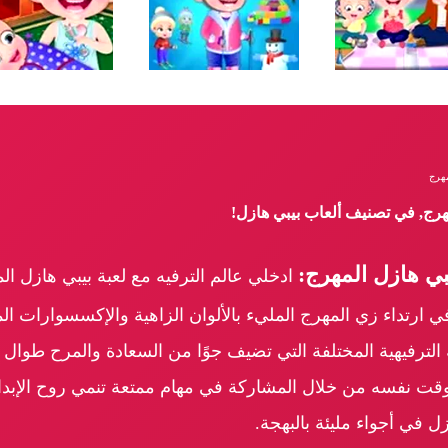
مهرج
مهرج, في تصنيف ألعاب بيبي هازل!
ي هازل المهرج:
ادخلي عالم الترفيه مع لعبة بيبي هازل ا
ي ارتداء زي المهرج المليء بالألوان الزاهية والإكسسوارات ا
ترفيهية المختلفة التي تضيف جوًا من السعادة والمرح طوال الل
قت نفسه من خلال المشاركة في مهام ممتعة تنمي روح الإبداع و
 في أجواء مليئة بالبهجة.