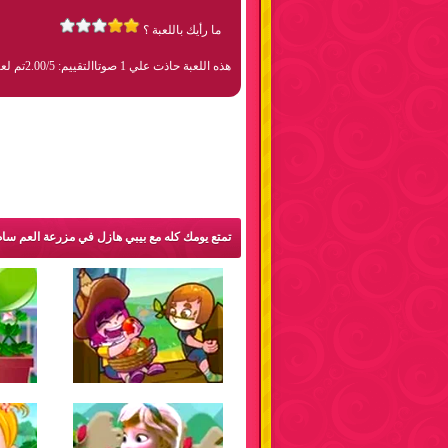
ما رأيك باللعبة ؟
هذه اللعبة حاذت علي 1 صوتا
التقييم: 2.00/5
تم لعبها 72
تمتع يومك كله مع بيبي هازل في مزرعة العم سام