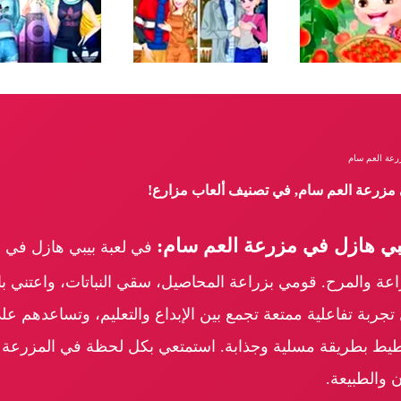
رعة العم سام
ي مزرعة العم سام, في تصنيف ألعاب مزارع!
بي هازل في مزرعة العم سام:
في لعبة بيبي هازل في 
عة والمرح. قومي بزراعة المحاصيل، سقي النباتات، واعتني بال
ل تجربة تفاعلية ممتعة تجمع بين الإبداع والتعليم، وتساعدهم ع
تخطيط بطريقة مسلية وجذابة. استمتعي بكل لحظة في المزرع
ن والطبيعة.