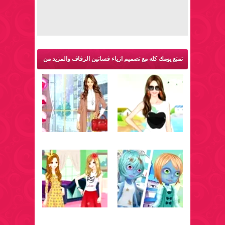
تمتع يومك كله مع تصميم ازياء فساتين الزفاف والمزيد من
ألعاب تلبيس: