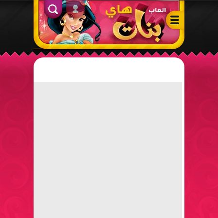
ألعاب بنات هاي – أفضل ألعاب تلبيس، مكياج، طبخ وأنشطة ممتعة لل
الدخول