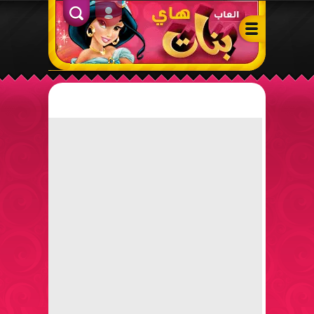
ألعاب بنات هاي – أفضل ألعاب تلبيس، مكياج، طبخ وأنشطة ممتعة لل
الدخول