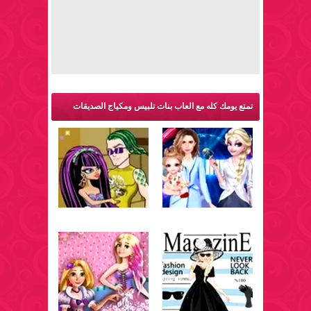
تمتع يومك كله مع العاب بنات تلبيس ومكياج الصديقات
والمزيد من ألعاب تلبيس: