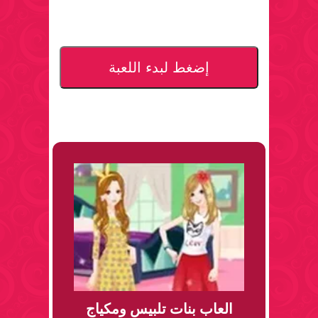
إضغط لبدء اللعبة
العاب بنات تلبيس ومكياج