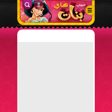
ألعاب بنات هاي – أفضل ألعاب تلبيس، مكياج، طبخ وأنشطة ممتعة لل
الدخول