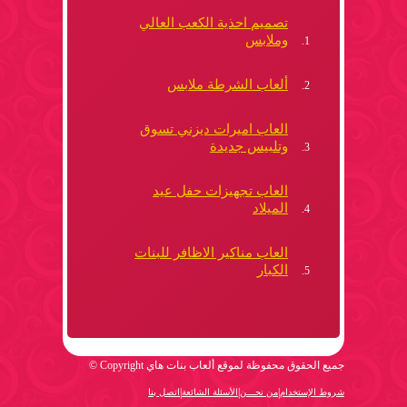
تصميم احذية الكعب العالي
وملابس
ألعاب الشرطة ملابس
العاب اميرات ديزني تسوق
وتلبيس جديدة
العاب تجهيزات حفل عيد
الميلاد
العاب مناكير الاظافر للبنات
الكبار
جميع الحقوق محفوظة لموقع ألعاب بنات هاي Copyright ©
|
|
|
شروط الإستخدام
من نحـــن
الأسئلة الشائعة
اتصل بنا