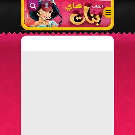
ألعاب بنات هاي – أفضل ألعاب تلبيس، مكياج، طبخ وأنشطة ممتعة لل
الدخول