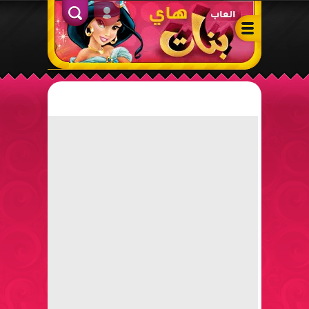
ألعاب بنات هاي – أفضل ألعاب تلبيس، مكياج، طبخ وأنشطة ممتعة لل
الدخول