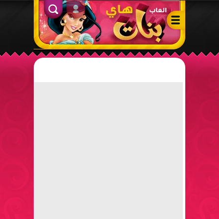
ألعاب بنات هاي – أفضل ألعاب تلبيس، مكياج، طبخ وأنشطة ممتعة لل
الدخول