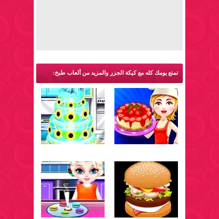
تمتع يومك كله مع كيكة الجزر والمزيد من ألعاب طبخ: