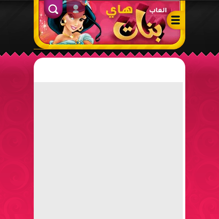
ألعاب بنات هاي – أفضل ألعاب تلبيس، مكياج، طبخ وأنشطة ممتعة لل
الدخول