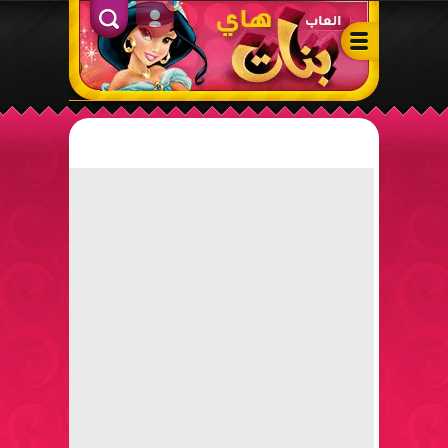
ألعاب بنات هاي – أفضل ألعاب تلبيس، مكياج، طبخ وأنشطة ممتعة لل
الدخول