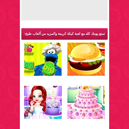
تمتع يومك كله مع لعبة كيكة كريمة والمزيد من ألعاب طبخ: