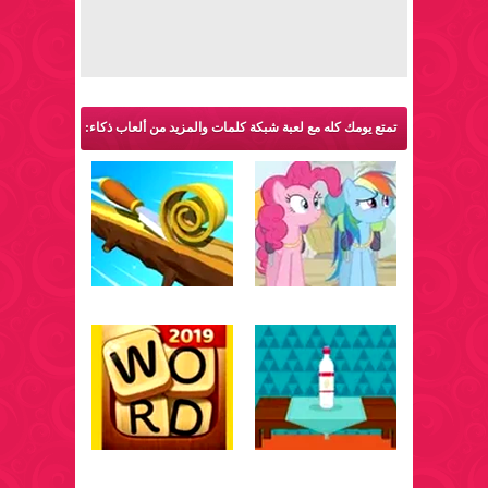
تمتع يومك كله مع لعبة شبكة كلمات والمزيد من ألعاب ذكاء: