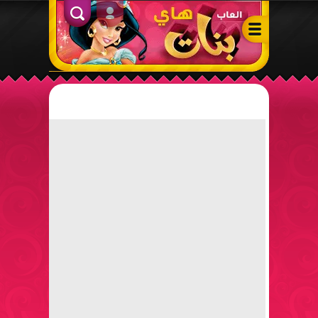
ألعاب بنات هاي – أفضل ألعاب تلبيس، مكياج، طبخ وأنشطة ممتعة لل
الدخول