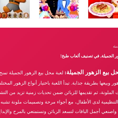
ميلة
ور الجميلة, في تصنيف ألعاب طبخ!
 بيع الزهور الجميلة:
لعبة محل بيع الزهور الجميلة تمنح 
ر وبيعها بطريقة جذابة. تبدأ اللعبة باختيار أنواع الزهور المختلف
الملونة، ثم تقديمها للزبائن ضمن تحديات زمنية تزيد من التشو
 التنظيمية لدى الأطفال، مع أجواء مرحة وتصميمات ملونة تشبه 
 واصنعي أجمل الباقات لتسعد الزبائن وتستمتعي بالمرح والإبداع