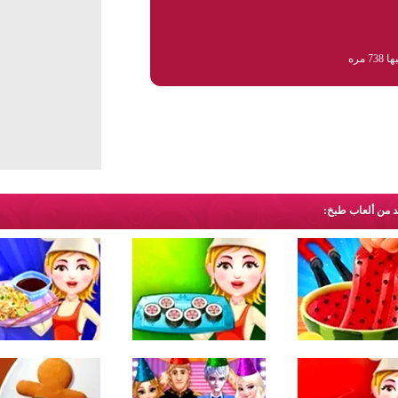
73 مره
يد من ألعاب طبخ: