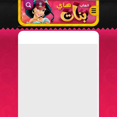
ألعاب بنات هاي – أفضل ألعاب تلبيس، مكياج، طبخ وأنشطة ممتعة لل
الدخول