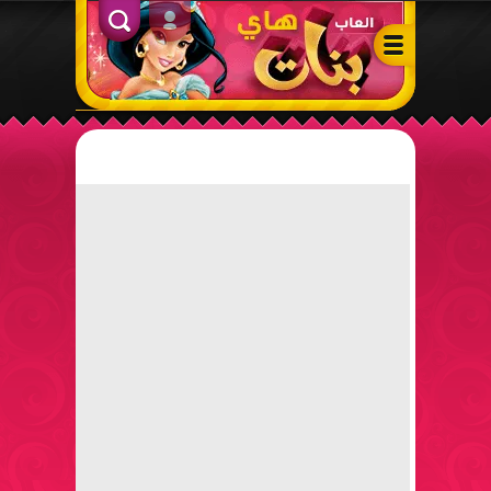
ألعاب بنات هاي – أفضل ألعاب تلبيس، مكياج، طبخ وأنشطة ممتعة لل
الدخول