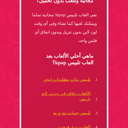
مجانية وتلعب بدون تحميل؟
نعم, العاب تلبيس kpop! مجانية تماما
ويمكنك لعبها كما تشاء وفى أى وقت
اون لاين بدون تنزيل وبدون انفاق أي
فلس واحد.
ماهي أحلي الألعاب بعد
العاب تلبيس kpop؟
تلبيس بنات بنطلونات ليجن
الالعاب زفاف في ديزني لاند
باريس
تلبيس جنيات تنة ورنة
العاب زيزي فروزن