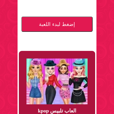
إضغط لبدء اللعبة
العاب تلبيس kpop