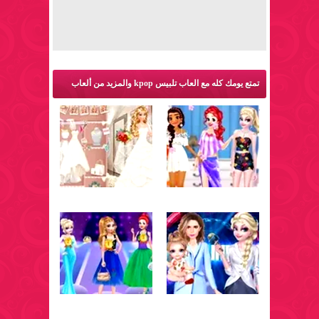
تمتع يومك كله مع العاب تلبيس kpop والمزيد من ألعاب
تلبيس: