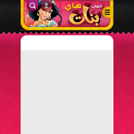
ألعاب بنات هاي – أفضل ألعاب تلبيس، مكياج، طبخ وأنشطة ممتعة لل
الدخول