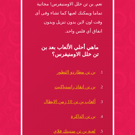
نعم, بن تن خلل الاومنيفرس! مجانية
تماما ويمكنك لعبها كما تشاء وفى أى
وقت اون لاين بدون تنزيل وبدون
انفاق أي فلس واحد.
ماهي أحلي الألعاب بعد بن
تن خلل الاومنيفرس؟
بن تن مطاردو التطور
بن تن انقاذ راستباكيت
ألعاب بن تن 10 زمن الابطال
بن تن الذاكرة
لعبة بن تن ستينك فلاي