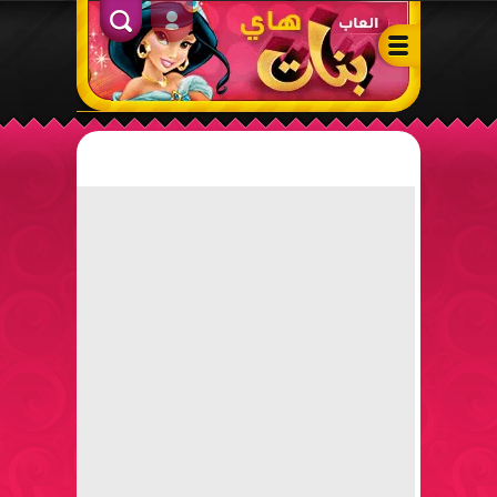
ألعاب بنات هاي – أفضل ألعاب تلبيس، مكياج، طبخ وأنشطة ممتعة لل
الدخول