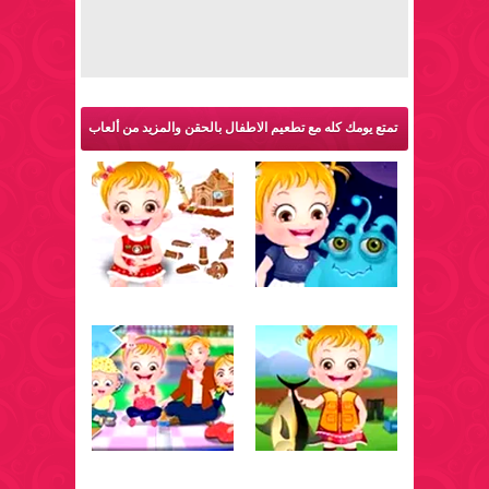
تمتع يومك كله مع تطعيم الاطفال بالحقن والمزيد من ألعاب
بيبي هازل: