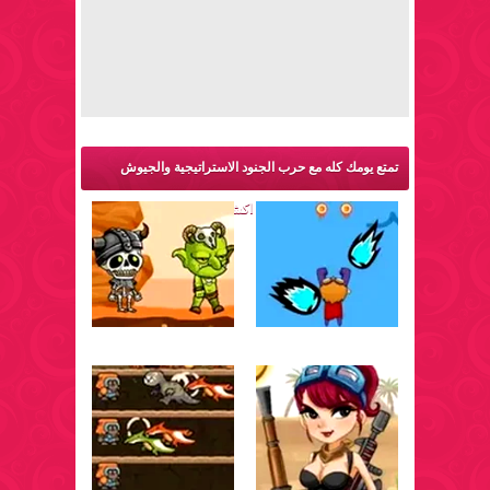
تمتع يومك كله مع حرب الجنود الاستراتيجية والجيوش
المتقدمة والمزيد من ألعاب اكشن: