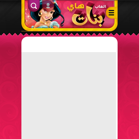
ألعاب بنات هاي – أفضل ألعاب تلبيس، مكياج، طبخ وأنشطة ممتعة لل
الدخول