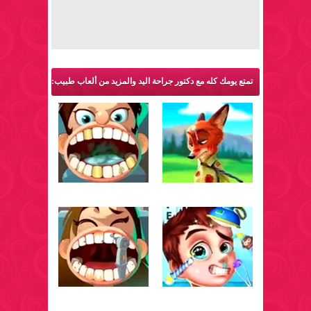
تمتع يومك كله مع دكتور جراحة اليد والمزيد من ألعاب طبيب: