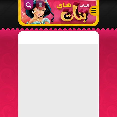
ألعاب بنات هاي – أفضل ألعاب تلبيس، مكياج، طبخ وأنشطة ممتعة لل
الدخول