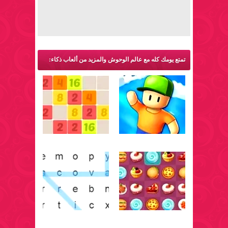
تمتع يومك كله مع عالم الوحوش والمزيد من ألعاب ذكاء: