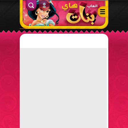
ألعاب بنات هاي – أفضل ألعاب تلبيس، مكياج، طبخ وأنشطة ممتعة لل
الدخول