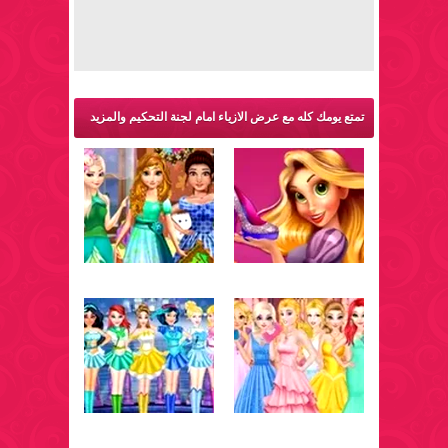
تمتع يومك كله مع عرض الازياء امام لجنة التحكيم والمزيد
من ألعاب اميرات: