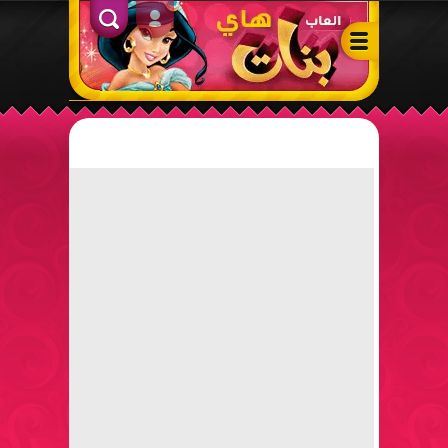
ألعاب بنات هاي – أفضل ألعاب تلبيس، مكياج، طبخ وأنشطة ممتعة لل
الدخول