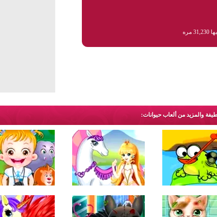
31, مره
طيفة والمزيد من ألعاب حيوانات: