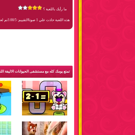
ما رأيك باللعبة ؟
هذه اللعبة حاذت علي 1 صوتا
التقييم: 3.00/5
تم لعبها 230
تمتع يومك كله مع مستشفى الحيوانات الاليفة الل